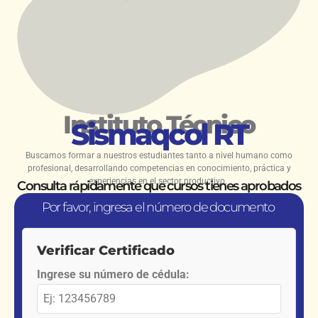
Instituto Técnico
Sismaqcol RT
Buscamos formar a nuestros estudiantes tanto a nivel humano como
profesional, desarrollando competencias en conocimiento, práctica y
experiencias en el sector productivo.
Consulta rápidamente que cursos tienes aprobados
Por favor, ingresa el número de documento
Verificar Certificado
Ingrese su número de cédula: