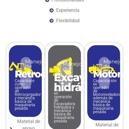
Experiencia
Flexibilidad
Manejo
Manejo
Manejo
de
de
de
Retrocargador
Motoni
Excavadora
Capacítate
Capacitación
hidráulica
como
en
operador
operador
Capacítate
de
de
en
Retrocargador
Motoniveladora
operación
y mecánica
además de
de
básica de
mecánica
Excavadora
maquinaria
básica de
hidráulica y
pesada
maquinaria
mecánica
pesada
básica de
maquinaria
Material de
pesada
Material de
apoyo