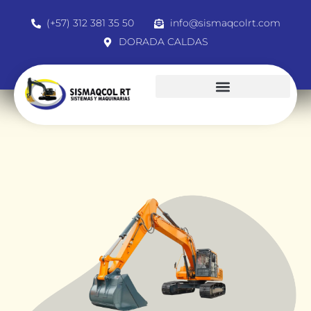
(+57) 312 381 35 50
info@sismaqcolrt.com
DORADA CALDAS