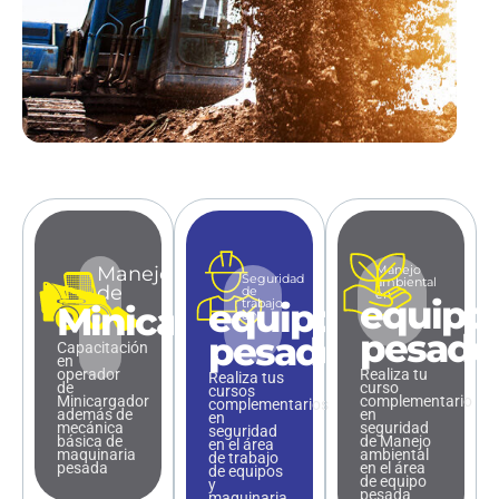
Manejo
Manejo
Seguridad
ambiental
de
de
en
equipo
equipo
trabajo
Minicargador
en
pesado
pesado
Capacitación
en
operador
Realiza tu
Realiza tus
de
curso
cursos
Minicargador
complementario
complementarios
además de
en
en
mecánica
seguridad
seguridad
básica de
de Manejo
en el área
maquinaria
ambiental
de trabajo
pesada
en el área
de equipos
de equipo
y
pesada
maquinaria