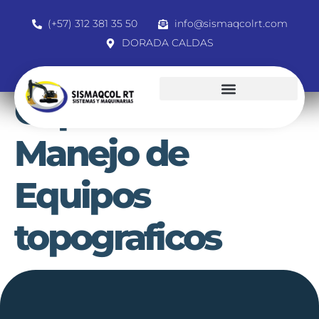
(+57) 312 381 35 50
info@sismaqcolrt.com
DORADA CALDAS
Capacitación
Manejo de
Equipos
topograficos