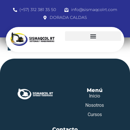
(+57) 312 381 35 50
info@sismaqcolrt.com
DORADA CALDAS
1000157161
Menú
Inicio
Nosotros
Cursos
Contacto