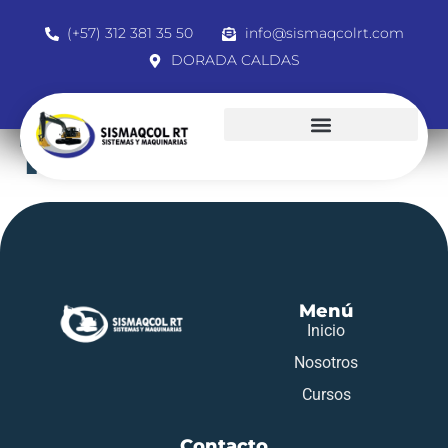
(+57) 312 381 35 50
info@sismaqcolrt.com
DORADA CALDAS
1001444032
Menú
Inicio
Nosotros
Cursos
Contacto