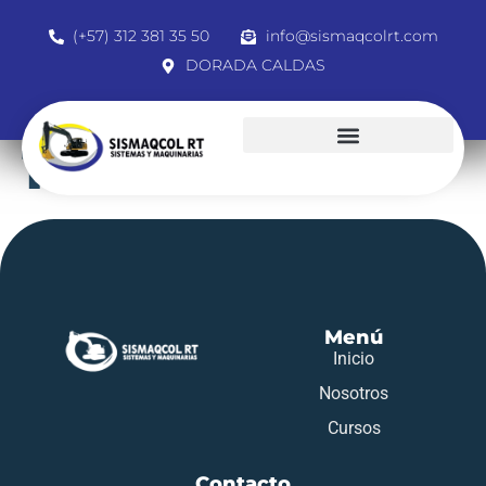
(+57) 312 381 35 50
info@sismaqcolrt.com
DORADA CALDAS
1001478686
Menú
Inicio
Nosotros
Cursos
Contacto