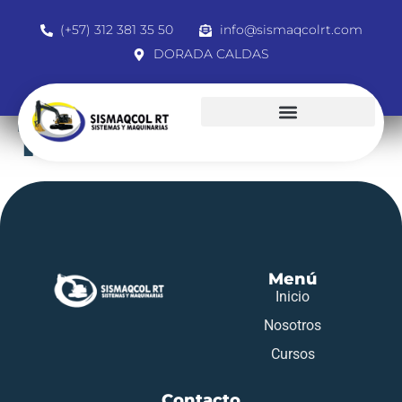
(+57) 312 381 35 50
info@sismaqcolrt.com
DORADA CALDAS
1001526193
Menú
Inicio
Nosotros
Cursos
Contacto