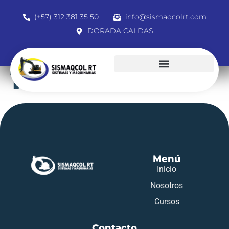
(+57) 312 381 35 50
info@sismaqcolrt.com
DORADA CALDAS
1002752725
Menú
Inicio
Nosotros
Cursos
Contacto