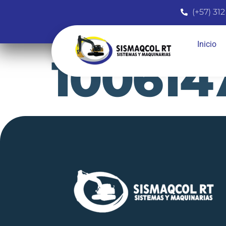
(+57) 312
Inicio
100614