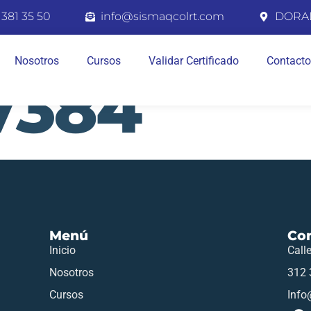
 381 35 50
info@sismaqcolrt.com
DORA
Nosotros
Cursos
Validar Certificado
Contacto
7384
Menú
Co
Inicio
Call
Nosotros
312 
Cursos
Info