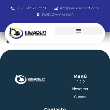
(+57) 312 381 35 50
info@sismaqcolrt.com
DORADA CALDAS
1007322774
Menú
Inicio
Nosotros
Cursos
Contacto