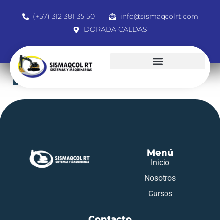
(+57) 312 381 35 50
info@sismaqcolrt.com
DORADA CALDAS
1007424825
Menú
Inicio
Nosotros
Cursos
Contacto