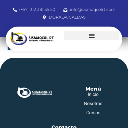
(+57) 312 381 35 50
info@sismaqcolrt.com
DORADA CALDAS
1032366639
Menú
Inicio
Nosotros
Cursos
Contacto