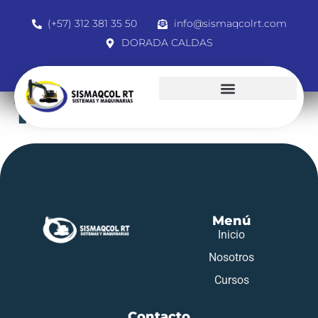
(+57) 312 381 35 50
info@sismaqcolrt.com
DORADA CALDAS
1032797904
Menú
Inicio
Nosotros
Cursos
Contacto