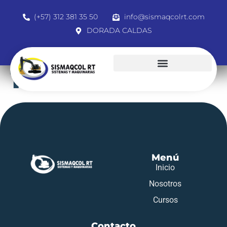
(+57) 312 381 35 50
info@sismaqcolrt.com
DORADA CALDAS
1039686491
Menú
Inicio
Nosotros
Cursos
Contacto