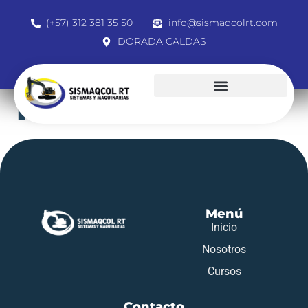
(+57) 312 381 35 50
info@sismaqcolrt.com
DORADA CALDAS
1041893513
Menú
Inicio
Nosotros
Cursos
Contacto