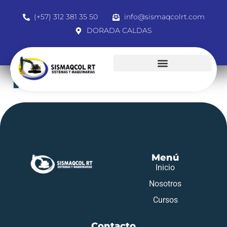
(+57) 312 381 35 50
info@sismaqcolrt.com
DORADA CALDAS
1054563225
Menú
Inicio
Nosotros
Cursos
Contacto