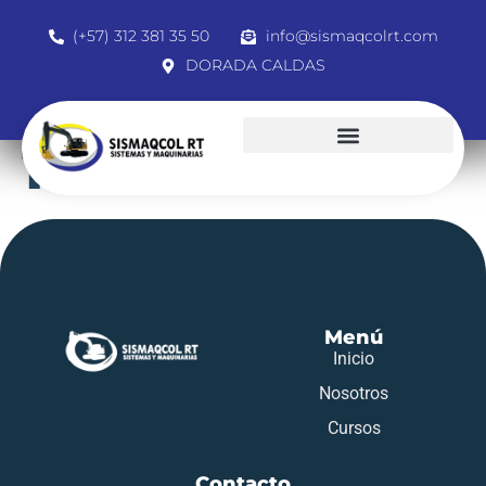
(+57) 312 381 35 50
info@sismaqcolrt.com
DORADA CALDAS
1054569528
Menú
Inicio
Nosotros
Cursos
Contacto