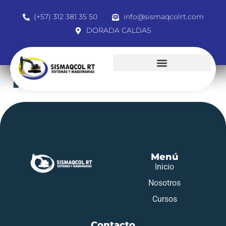
(+57) 312 381 35 50
info@sismaqcolrt.com
DORADA CALDAS
1056773246
Menú
Inicio
Nosotros
Cursos
Contacto