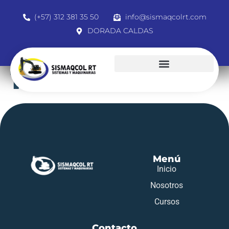
(+57) 312 381 35 50
info@sismaqcolrt.com
DORADA CALDAS
1061172156
Menú
Inicio
Nosotros
Cursos
Contacto