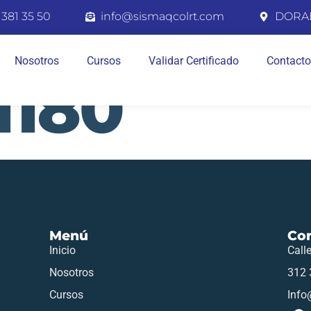
 381 35 50
info@sismaqcolrt.com
DORA
Nosotros
Cursos
Validar Certificado
Contacto
1180
Menú
Co
Inicio
Call
Nosotros
312 
Cursos
Info