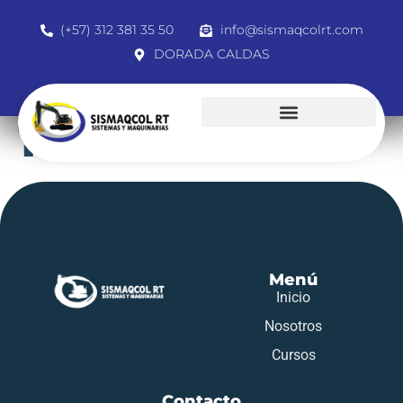
(+57) 312 381 35 50
info@sismaqcolrt.com
DORADA CALDAS
1071580950
Menú
Inicio
Nosotros
Cursos
Contacto