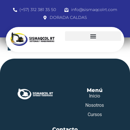
(+57) 312 381 35 50
info@sismaqcolrt.com
DORADA CALDAS
1105781663
Menú
Inicio
Nosotros
Cursos
Contacto