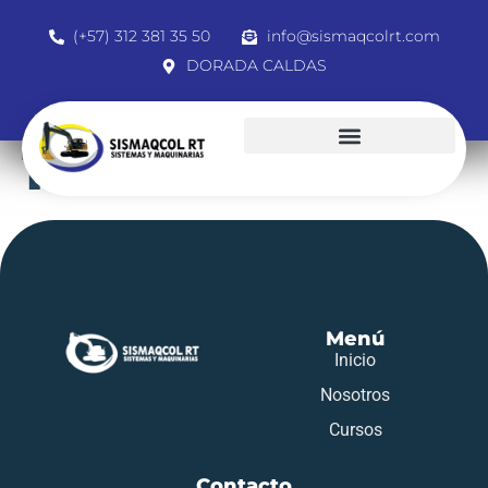
(+57) 312 381 35 50
info@sismaqcolrt.com
DORADA CALDAS
1105781663
Menú
Inicio
Nosotros
Cursos
Contacto