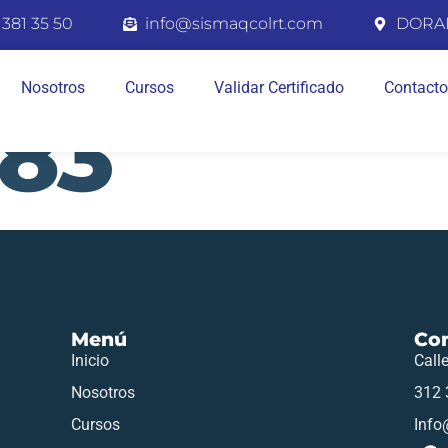
 381 35 50
info@sismaqcolrt.com
DORA
Nosotros
Cursos
Validar Certificado
Contacto
283
Menú
Co
Inicio
Call
Nosotros
312 
Cursos
Info