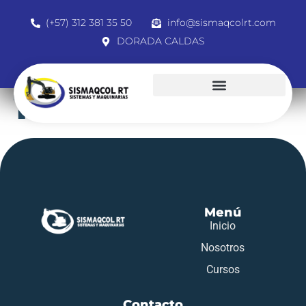
(+57) 312 381 35 50
info@sismaqcolrt.com
DORADA CALDAS
1121042425
Menú
Inicio
Nosotros
Cursos
Contacto