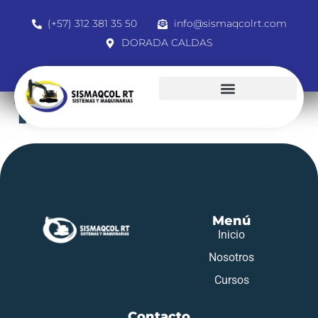
(+57) 312 381 35 50
info@sismaqcolrt.com
DORADA CALDAS
14322818
Menú
Inicio
Nosotros
Cursos
Contacto