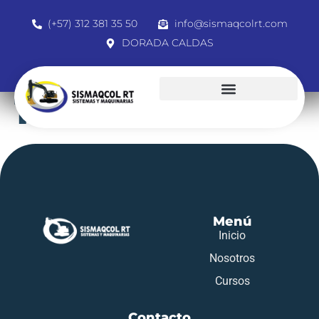
(+57) 312 381 35 50
info@sismaqcolrt.com
DORADA CALDAS
1616875
Menú
Inicio
Nosotros
Cursos
Contacto