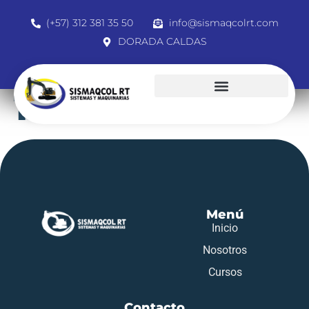
(+57) 312 381 35 50
info@sismaqcolrt.com
DORADA CALDAS
19445546
Menú
Inicio
Nosotros
Cursos
Contacto