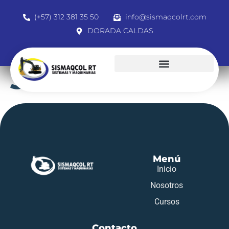
(+57) 312 381 35 50
info@sismaqcolrt.com
DORADA CALDAS
3132331
Menú
Inicio
Nosotros
Cursos
Contacto