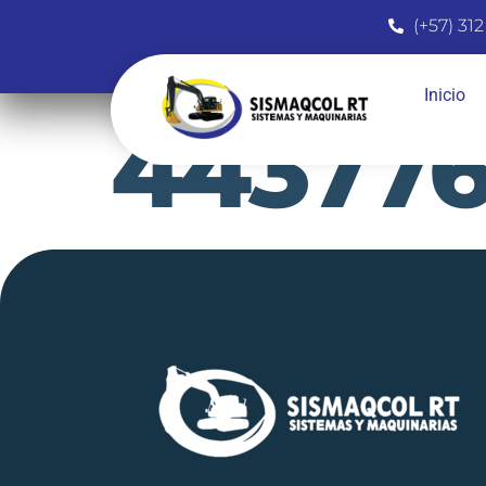
(+57) 312
Inicio
44377