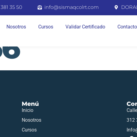
 381 35 50
info@sismaqcolrt.com
DORA
Nosotros
Cursos
Validar Certificado
Contacto
66
Menú
Co
Inicio
Call
Nosotros
312 
Cursos
Info