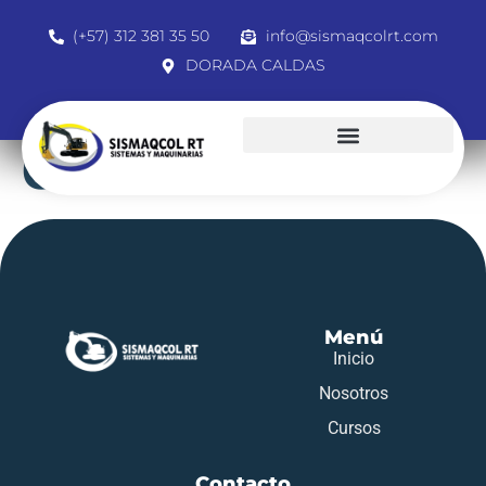
(+57) 312 381 35 50
info@sismaqcolrt.com
DORADA CALDAS
6843566
Menú
Inicio
Nosotros
Cursos
Contacto