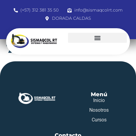
(+57) 312 381 35 50
info@sismaqcolrt.com
DORADA CALDAS
78021879
Menú
Inicio
Nosotros
Cursos
Contacto