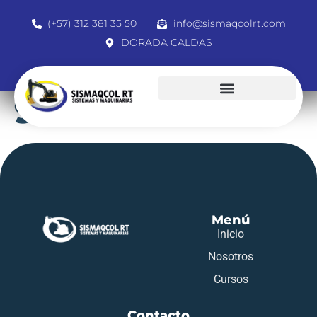
(+57) 312 381 35 50
info@sismaqcolrt.com
DORADA CALDAS
94394286
Menú
Inicio
Nosotros
Cursos
Contacto